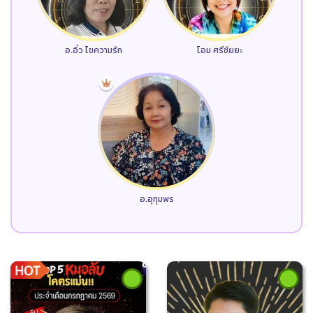
อ.อิ๋ว ไขความรัก
โอม ศรีชัยยะ
อ.อุทุมพร