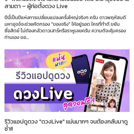
สามตา – ผู้ก่อตั้งดวง Live
ปีนี้เป็นปีแห่งการเปลี่ยนแปลงครั้งใหญ่จริงๆ ครับ ดาวพฤหัสบดี
มหาอุจจ์จะช่วยคัดกรอง "ของจริง" ให้อยู่รอด ใครที่ทำดี ขยัน
ซื่อสัตย์ ไม่ต้องกลัวดาวเสาร์หรือราหูเลยครับ ความดีจะคุ้มครอง
ท่านเอง ขอ...
รีวิวแอปดูดวง "ดวงLive" แม่นมากๆ จนต้องกลับมาดู
ซ้ำ!!