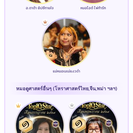
อ.ดาด้า ยิปซีทายใจ
หมอไอต์ ไพ่ท้ารัก
แม่หมอเมเม่แงวดำ
หมอดูศาสตร์อื่นๆ (โหราศาสตร์ไทย,จีน,พม่า ฯลฯ)