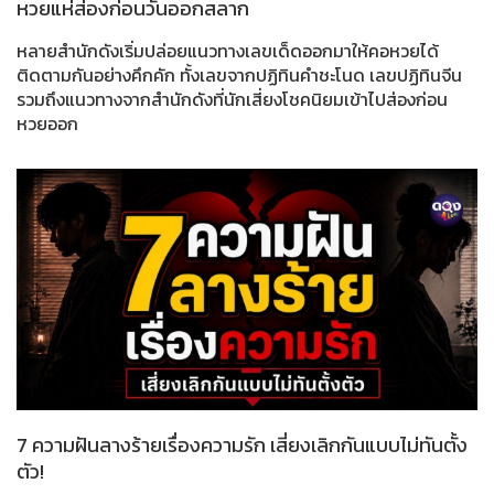
หวยแห่ส่องก่อนวันออกสลาก
หลายสำนักดังเริ่มปล่อยแนวทางเลขเด็ดออกมาให้คอหวยได้
ติดตามกันอย่างคึกคัก ทั้งเลขจากปฏิทินคำชะโนด เลขปฏิทินจีน
รวมถึงแนวทางจากสำนักดังที่นักเสี่ยงโชคนิยมเข้าไปส่องก่อน
หวยออก
7 ความฝันลางร้ายเรื่องความรัก เสี่ยงเลิกกันแบบไม่ทันตั้ง
ตัว!