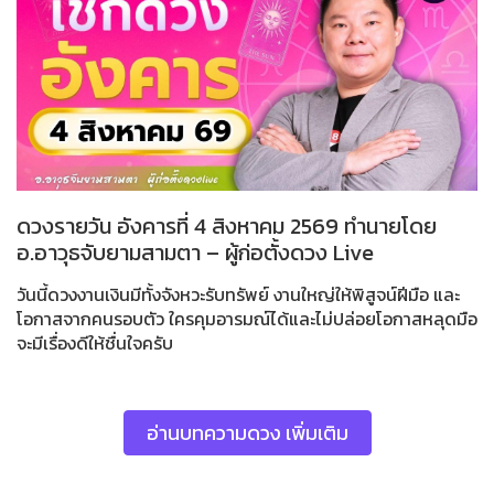
ดวงรายวัน อังคารที่ 4 สิงหาคม 2569 ทำนายโดย
อ.อาวุธจับยามสามตา – ผู้ก่อตั้งดวง Live
วันนี้ดวงงานเงินมีทั้งจังหวะรับทรัพย์ งานใหญ่ให้พิสูจน์ฝีมือ และ
โอกาสจากคนรอบตัว ใครคุมอารมณ์ได้และไม่ปล่อยโอกาสหลุดมือ
จะมีเรื่องดีให้ชื่นใจครับ
อ่านบทความดวง เพิ่มเติม