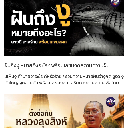
ฝันถึงงู หมายถึงอะไร? พร้อมเลขมงคลตามความฝัน
นเห็นงู ทำนายว่าอะไร ดีหรือร้าย? รวมความหมายฝันว่างูกัด งูรัด งู
ตัวใหญ่ งูหลายตัว พร้อมเลขมงคล เสริมดวงตามความเชื่อไทย