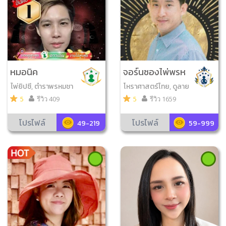
หมอนิค
จอร์นซองไพ่พรห
มลิขิต
ไพ่ยิปซี, ตำราพรหมชา
โหราศาสตร์ไทย, ดูลาย
ติ
มือ, ไพ่ยิปซี, เลข7ตัว9
5
รีวิว 409
5
รีวิว 1659
ฐาน, วิเคราะห์เบอร์มือ
ถือ, ไพ่ออราเคิล, จับยา
โปรไฟล์
โปรไฟล์
49-219
59-999
มสามตา, โหราศาสตร์จี
น, ลูกเต๋าออราเคิล, ศา
สตร์เสี่ยงทาย, เลข7ตั
ว4ฐาน, ดูฤกษ์มงคล, ดู
เลขมงคล, กราฟชีวิต, ไ
พ่ไขชะตาออราเคิล