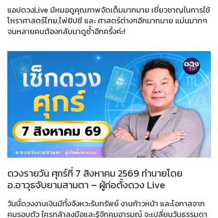
แอปดวงLive มีหมอดูคุณภาพจัดเต็มมากมาย เชี่ยวชาญในการใช้
โหราศาสตร์ไทย,ไพ่ยิปซี และ ศาสตร์ต่างๆอีกมากมาย แม่นมากๆ
จนหลายคนต้องกลับมาดูซ้ำอีกครั้งค่ะ!
ดวงรายวัน ศุกร์ที่ 7 สิงหาคม 2569 ทำนายโดย
อ.อาวุธจับยามสามตา – ผู้ก่อตั้งดวง Live
วันนี้ดวงงานเงินมีทั้งจังหวะรับทรัพย์ งานก้าวหน้า และโอกาสจาก
คนรอบตัว ใครกล้าลงมือและรู้จักคุมอารมณ์ จะเปลี่ยนวันธรรมดา