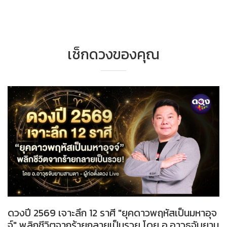
เช็กดวงของคุณ
ดวงปี 2569 เจาะลึก 12 ราศี "ยุคดาวพฤหัสเป็นมหาอุจ
จ์" พลิกชีวิตจากร้ายกลายเป็นรวย โดย อ.อาวุธจับยาม