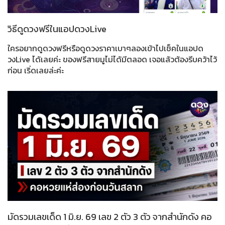
วิธีดูดวงฟรีในแอปดวงLive
ใครอยากดูดวงฟรีหรือดูดวงราคาเบาๆลองเข้าไปเช็คในแอปด
วงLive ได้เลยค่ะ ของฟรีสายมูไม่ได้มีตลอด เจอแล้วต้องรีบคว้าไว้
ก่อน เริ่ดเลยล่ะค่ะ
มัดรวมเลขเด็ด 1 มิ.ย. 69 เลข 2 ตัว 3 ตัว จากสำนักดัง คอ