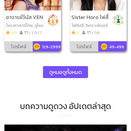
อาจารย์วีนัส VEN
Sister Horo ไพ่สื่
US
อคำตอบ
โหราศาสตร์ไทย, ดูโหง
ไพ่ยิปซี, วิเคราะห์เบอร์
วเฮ้ง, วิเคราะห์เบอร์มือ
มือถือ, ไพ่ออราเคิล, ไพ่
4.9
รีวิว 17517
5
รีวิว 745
ถือ, จับยามสามตา, ดูฤ
พรหมญาณ, ดูฤกษ์มง
กษ์มงคล, ดูเลขมงคล,
คล, ดูเลขมงคล, ตั้งชื่อ
โปรไฟล์
โปรไฟล์
129-2999
49-499
ไพ่ความรัก, สิบลัคนา, ไ
มงคล
พ่ตรีโลกา, ยามพรายก
ระซิบ, โหรทายหนู
ดูหมอดูทั้งหมด
บทความดูดวง อัปเดตล่าสุด