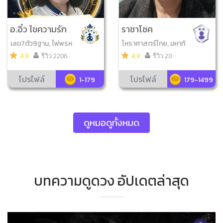
อ.อิ๋ว ไขความรัก
ราชาโชค
เลข7ตัว9ฐาน, ไพ่พรห
โหราศาสตร์ไทย, มหาทั
มญาณ, กราฟชีวิต
กษา, จับยามสามตา
4.9
รีวิว 2206
4.9
รีวิว 20
โปรไฟล์
โปรไฟล์
1-179
179-1499
ดูหมอดูทั้งหมด
บทความดูดวง อัปเดตล่าสุด