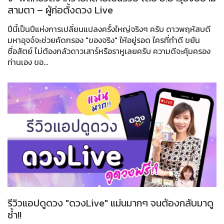
สามตา – ผู้ก่อตั้งดวง Live
ปีนี้เป็นปีแห่งการเปลี่ยนแปลงครั้งใหญ่จริงๆ ครับ ดาวพฤหัสบดี
มหาอุจจ์จะช่วยคัดกรอง "ของจริง" ให้อยู่รอด ใครที่ทำดี ขยัน
ซื่อสัตย์ ไม่ต้องกลัวดาวเสาร์หรือราหูเลยครับ ความดีจะคุ้มครอง
ท่านเอง ขอ...
รีวิวแอปดูดวง "ดวงLive" แม่นมากๆ จนต้องกลับมาดู
ซ้ำ!!