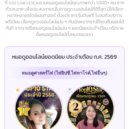
ที่ ดวง Live เรารวบรวมหมอดูออนไลน์คุณภาพกว่า 1,000+ คน จาก
ทั่วประเทศ เพื่อประสบการณ์ในการดูดวงออนไลน์ที่ดีที่สุด มีให้เลือก
หลากหลายสไตล์และศาสตร์ ตั้งแต่ราคาเริ่มต้นฟรี ไปจนถึงบริการ
พรีเมียม เลือกดูดวงออนไลน์แม่น ๆ กับนักพยากรณ์ที่คุณชื่นชอบได้
ทันที จากรายชื่อหมอดูออนไลน์แม่น ๆ ยอดนิยมประจำเดือน หรือราย
ชื่อหมอดูออนไลน์ทั้งหมดของเรา
หมอดูออนไลน์ยอดนิยม ประจำเดือน ก.ค. 2569
หมอดูศาสตร์ไพ่ (ไพ่ยิปซี,ไพ่ทาโรต์,ไพ่อื่นๆ)