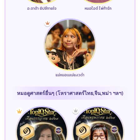
อ.ดาด้า ยิปซีทายใจ
หมอไอต์ ไพ่ท้ารัก
แม่หมอเมเม่แงวดำ
หมอดูศาสตร์อื่นๆ (โหราศาสตร์ไทย,จีน,พม่า ฯลฯ)