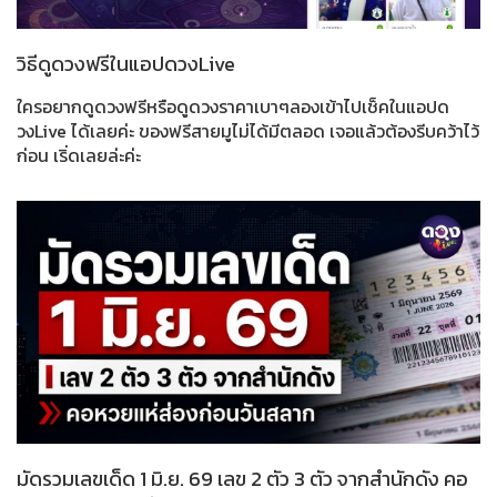
วิธีดูดวงฟรีในแอปดวงLive
ใครอยากดูดวงฟรีหรือดูดวงราคาเบาๆลองเข้าไปเช็คในแอปด
วงLive ได้เลยค่ะ ของฟรีสายมูไม่ได้มีตลอด เจอแล้วต้องรีบคว้าไว้
ก่อน เริ่ดเลยล่ะค่ะ
มัดรวมเลขเด็ด 1 มิ.ย. 69 เลข 2 ตัว 3 ตัว จากสำนักดัง คอ