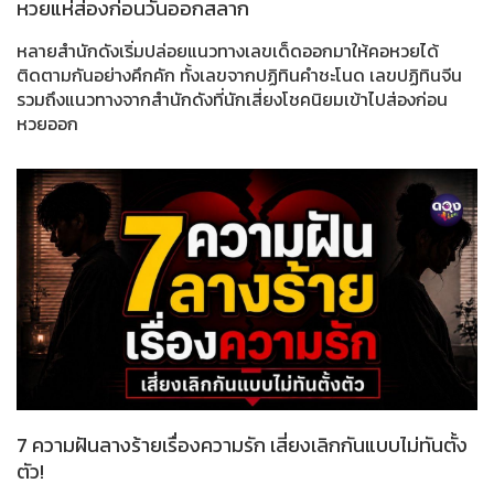
หวยแห่ส่องก่อนวันออกสลาก
หลายสำนักดังเริ่มปล่อยแนวทางเลขเด็ดออกมาให้คอหวยได้
ติดตามกันอย่างคึกคัก ทั้งเลขจากปฏิทินคำชะโนด เลขปฏิทินจีน
รวมถึงแนวทางจากสำนักดังที่นักเสี่ยงโชคนิยมเข้าไปส่องก่อน
หวยออก
7 ความฝันลางร้ายเรื่องความรัก เสี่ยงเลิกกันแบบไม่ทันตั้ง
ตัว!