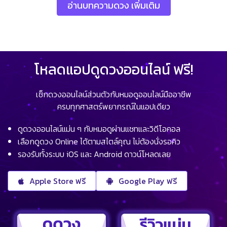
อ่านบทความดวง เพิ่มเติม
โหลดแอปดูดวงออนไลน์ ฟรี!
เช็กดวงออนไลน์ส่วนตัวกับหมอดูออนไลน์มืออาชีพ
ครบทุกศาสตร์พยากรณ์ในแอปเดียว
ดูดวงออนไลน์แม่น ๆ กับหมอดูผ่านแชทและวิดีโอคอล
เลือกดูดวง Online ได้ตามสไตล์คุณ ไม่ต้องนั่งรอคิว
รองรับทั้งระบบ iOS และ Android ดาวน์โหลดเลย
Apple Store ฟรี
Google Play ฟรี