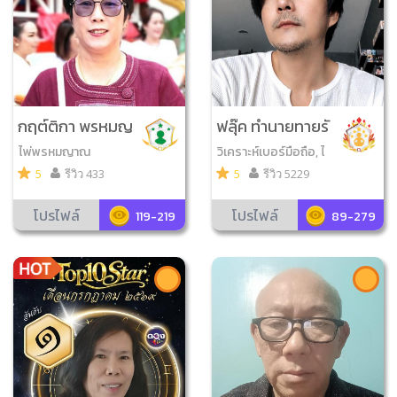
กฤต์ติกา พรหมญ
ฟลุ๊ค ทำนายทายรั
าณ
ก
ไพ่พรหมญาณ
วิเคราะห์เบอร์มือถือ, ไ
พ่ออราเคิล, ลูกเต๋าออ
5
รีวิว 433
5
รีวิว 5229
ราเคิล, ดูลายเซ็น
โปรไฟล์
โปรไฟล์
119-219
89-279