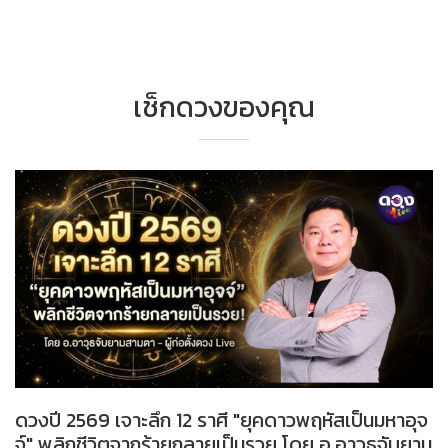
เช็กดวงของคุณ
ดวงปี 2569 เจาะลึก 12 ราศี "ยุคดาวพฤหัสเป็นมหาอุจ
จ์" พลิกชีวิตจากร้ายกลายเป็นรวย โดย อ.อาวุธจับยาม