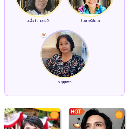
อ.อิ๋ว ไขความรัก
โอม ศรีชัยยะ
อ.อุทุมพร