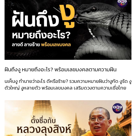
ฝันถึงงู หมายถึงอะไร? พร้อมเลขมงคลตามความฝัน
นเห็นงู ทำนายว่าอะไร ดีหรือร้าย? รวมความหมายฝันว่างูกัด งูรัด งู
ตัวใหญ่ งูหลายตัว พร้อมเลขมงคล เสริมดวงตามความเชื่อไทย