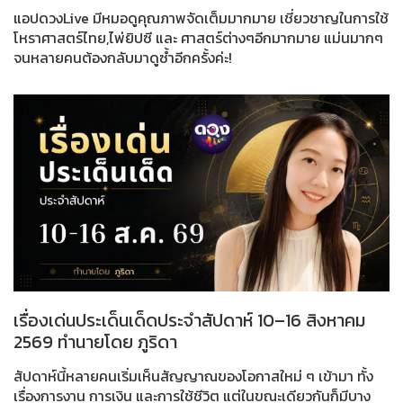
แอปดวงLive มีหมอดูคุณภาพจัดเต็มมากมาย เชี่ยวชาญในการใช้
โหราศาสตร์ไทย,ไพ่ยิปซี และ ศาสตร์ต่างๆอีกมากมาย แม่นมากๆ
จนหลายคนต้องกลับมาดูซ้ำอีกครั้งค่ะ!
เรื่องเด่นประเด็นเด็ดประจำสัปดาห์ 10–16 สิงหาคม
2569 ทำนายโดย ภูริดา
สัปดาห์นี้หลายคนเริ่มเห็นสัญญาณของโอกาสใหม่ ๆ เข้ามา ทั้ง
เรื่องการงาน การเงิน และการใช้ชีวิต แต่ในขณะเดียวกันก็มีบาง